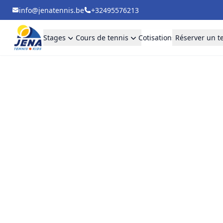
info@jenatennis.be
+32495576213
Stages
Cours de tennis
Cotisations
Réserver un t